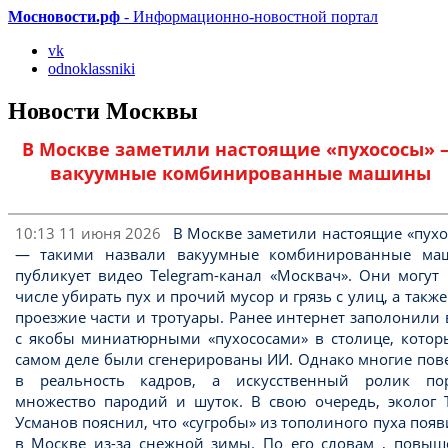
Мосновости.рф
- Информационно-новостной портал
vk
odnoklassniki
Новости Москвы
В Москве заметили настоящие «пухососы» 
вакуумные комбинированные машины
10:13 11 июня 2026
В Москве заметили настоящие «пух
— такими назвали вакуумные комбинированные ма
публикует видео Telegram-канал «Москвач». Они могут
числе убирать пух и прочий мусор и грязь с улиц, а такж
проезжие части и тротуары. Ранее интернет заполонили
с якобы миниатюрными «пухососами» в столице, котор
самом деле были сгенерированы ИИ. Однако многие пов
в реальность кадров, а искусственный ролик по
множество пародий и шуток. В свою очередь, эколог 
Усманов пояснил, что «сугробы» из тополиного пуха поя
в Москве из-за снежной зимы. По его словам , повыш