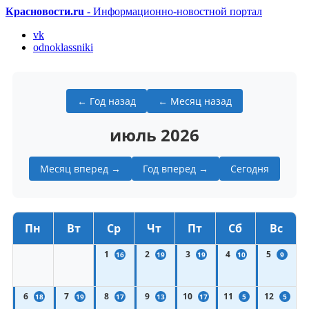
Красновости.ru
- Информационно-новостной портал
vk
odnoklassniki
← Год назад
← Месяц назад
июль 2026
Месяц вперед →
Год вперед →
Сегодня
Пн
Вт
Ср
Чт
Пт
Сб
Вс
1
2
3
4
5
16
19
19
10
9
6
7
8
9
10
11
12
18
19
17
13
17
5
5